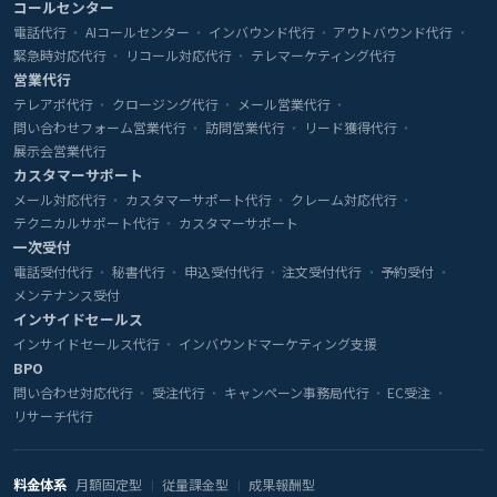
コールセンター
電話代行
AIコールセンター
インバウンド代行
アウトバウンド代行
緊急時対応代行
リコール対応代行
テレマーケティング代行
営業代行
テレアポ代行
クロージング代行
メール営業代行
問い合わせフォーム営業代行
訪問営業代行
リード獲得代行
展示会営業代行
カスタマーサポート
メール対応代行
カスタマーサポート代行
クレーム対応代行
テクニカルサポート代行
カスタマーサポート
一次受付
電話受付代行
秘書代行
申込受付代行
注文受付代行
予約受付
メンテナンス受付
インサイドセールス
インサイドセールス代行
インバウンドマーケティング支援
BPO
問い合わせ対応代行
受注代行
キャンペーン事務局代行
EC受注
リサーチ代行
料金体系
月額固定型
従量課金型
成果報酬型