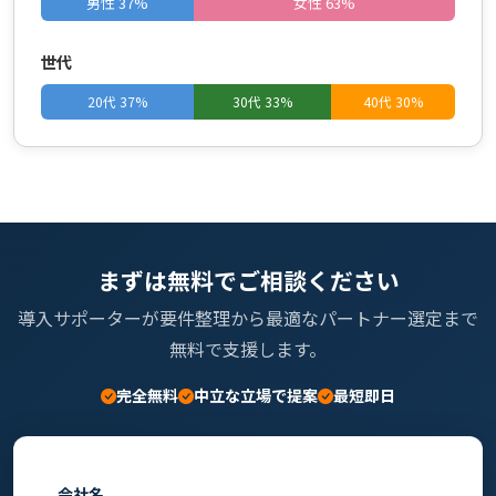
男性 37%
女性 63%
世代
20代 37%
30代 33%
40代 30%
まずは無料でご相談ください
導入サポーターが要件整理から最適なパートナー選定まで
無料で支援します。
完全無料
中立な立場で提案
最短即日
会社名