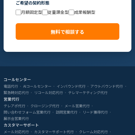
ご希望の契約形態
月額固定型
従量課金型
成果報酬型
無料で相談する
コールセンター
電話代行
AIコールセンター
インバウンド代行
アウトバウンド代行
緊急時対応代行
リコール対応代行
テレマーケティング代行
営業代行
テレアポ代行
クロージング代行
メール営業代行
問い合わせフォーム営業代行
訪問営業代行
リード獲得代行
展示会営業代行
カスタマーサポート
メール対応代行
カスタマーサポート代行
クレーム対応代行