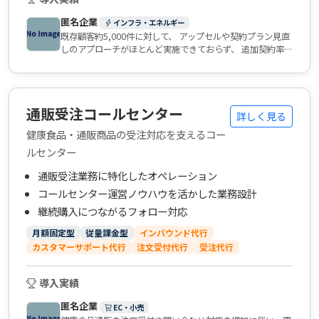
匿名企業
インフラ・エネルギー
既存顧客約5,000件に対して、 アップセルや契約プラン見直
しのアプローチがほとんど実施できておらず、 追加契約率が
5％未満に留まっている状況でした。 また、顧客フォローの
接点が少なく、 月間解約率が3〜4％とやや高い水準で推移
しており、 LTV（顧客生涯価値）の最大化が課題となってい
ました。 さらに、社内リソース不足により、 既存顧客への
通販受注コールセンター
定期的なフォローコールが実施できていない状況でした。
詳しく見る
健康食品・通販商品の受注対応を支えるコー
ルセンター
通販受注業務に特化したオペレーション
コールセンター運営ノウハウを活かした業務設計
継続購入につながるフォロー対応
月額固定型
従量課金型
インバウンド代行
カスタマーサポート代行
注文受付代行
受注代行
導入実績
匿名企業
EC・小売