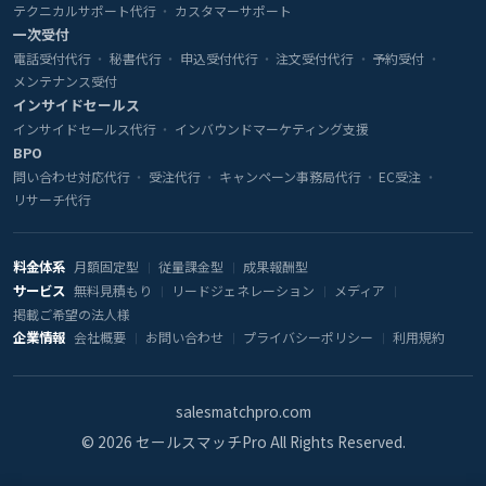
テクニカルサポート代行
カスタマーサポート
一次受付
電話受付代行
秘書代行
申込受付代行
注文受付代行
予約受付
メンテナンス受付
インサイドセールス
インサイドセールス代行
インバウンドマーケティング支援
BPO
問い合わせ対応代行
受注代行
キャンペーン事務局代行
EC受注
リサーチ代行
料金体系
月額固定型
従量課金型
成果報酬型
サービス
無料見積もり
リードジェネレーション
メディア
掲載ご希望の法人様
企業情報
会社概要
お問い合わせ
プライバシーポリシー
利用規約
salesmatchpro.com
© 2026 セールスマッチPro All Rights Reserved.