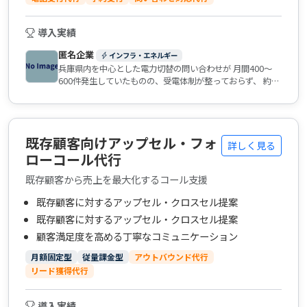
導入実績
匿名企業
インフラ・エネルギー
兵庫県内を中心とした電力切替の問い合わせが 月間400〜
600件発生していたものの、受電体制が整っておらず、 約
25％前後の取りこぼしが発生していました。 また、オペレ
ーターごとの対応品質にばらつきがあり、 申込率が18％前
後と伸び悩んでいる状況でした。 さらに、引越しシーズン
（2月〜4月）には問い合わせ数が 通常の約1.8倍（最大
既存顧客向けアップセル・フォ
1,000件/月）まで増加し、 対応遅延や機会損失が課題とな
詳しく見る
っていました。
ローコール代行
既存顧客から売上を最大化するコール支援
既存顧客に対するアップセル・クロスセル提案
既存顧客に対するアップセル・クロスセル提案
顧客満足度を高める丁寧なコミュニケーション
月額固定型
従量課金型
アウトバウンド代行
リード獲得代行
導入実績