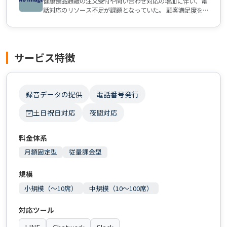
健康食品通販の注文受付や問い合わせ対応の増加に伴い、電
話対応のリソース不足が課題となっていた。 顧客満足度を
維持しながら、迅速で丁寧な受注対応ができるコールセンタ
ー体制の構築が求められていた。
サービス特徴
録音データの提供
電話番号発行
土日祝日対応
夜間対応
料金体系
月額固定型
従量課金型
規模
小規模（〜10席）
中規模（10〜100席）
対応ツール