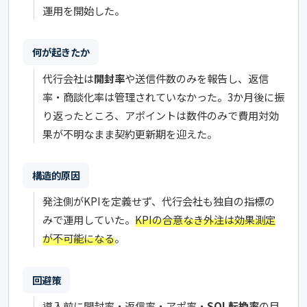
運用を開始した。
何が起きたか
代行会社は
開封率
や送信件数のみを報告し、返信
率・商談化率は管理されていなかった。3か月後に振
り返ったところ、アポイントは数件のみで費用対効
果が不明なまま契約更新期を迎えた。
構造的原因
発注側がKPIを定義せず、代行会社も独自の指標の
みで運用していた。
KPIの合意なき外注は効果測定
が不可能になる
。
回避策
導入前に開封率・返信率・アポ率・
SQL転換率
の目