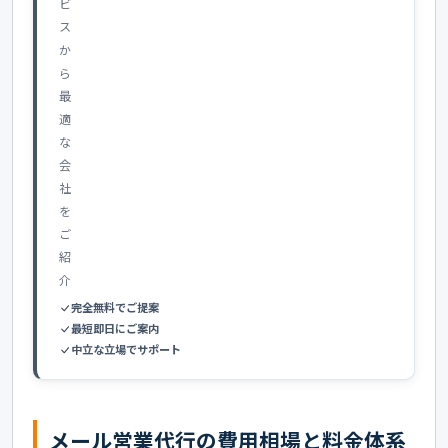
ビ
ス
か
ら
最
適
な
会
社
を
ご
紹
介
完全無料でご提案
最短即日にご案内
中立な立場でサポート
メール営業代行の費用相場と料金体系