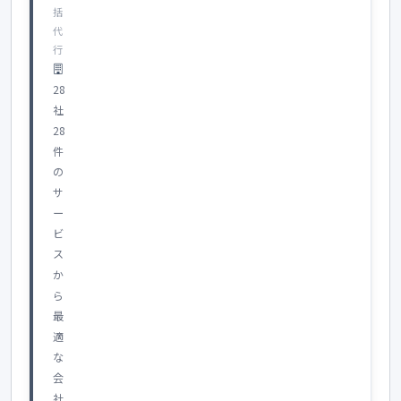
括
代
行
28
社
28
件
の
サ
ー
ビ
ス
か
ら
最
適
な
会
社