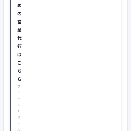
め
の
営
業
代
行
は
こ
ち
ら
フ
ィ
ー
ル
ド
セ
ー
ル