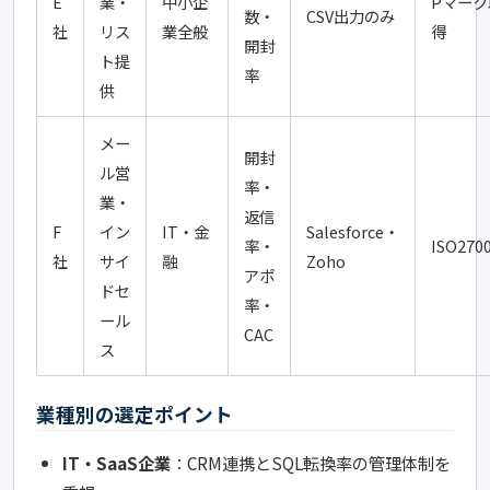
E
業・
中小企
Pマーク
数・
CSV出力のみ
社
リス
業全般
得
開封
ト提
率
供
メー
開封
ル営
率・
業・
返信
F
イン
IT・金
Salesforce・
率・
ISO270
社
サイ
融
Zoho
アポ
ドセ
率・
ール
CAC
ス
業種別の選定ポイント
IT・SaaS企業
：CRM連携とSQL転換率の管理体制を