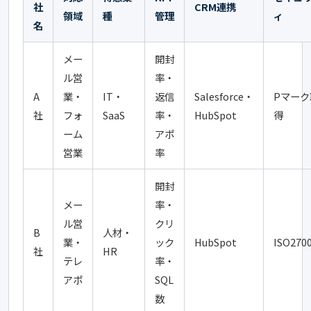
社
CRM連携
領域
種
管理
ィ
名
メー
開封
ル営
率・
A
業・
IT・
返信
Salesforce・
Pマーク
社
フォ
SaaS
率・
HubSpot
得
ーム
アポ
営業
率
開封
メー
率・
ル営
クリ
B
人材・
業・
ック
HubSpot
ISO270
社
HR
テレ
率・
アポ
SQL
数