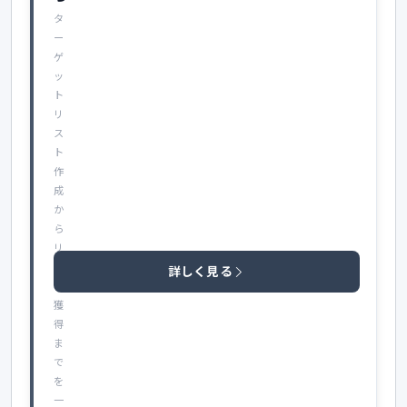
タ
ー
ゲ
ッ
ト
リ
ス
ト
作
成
か
ら
リ
ー
詳しく見る
ド
獲
得
ま
で
を
一