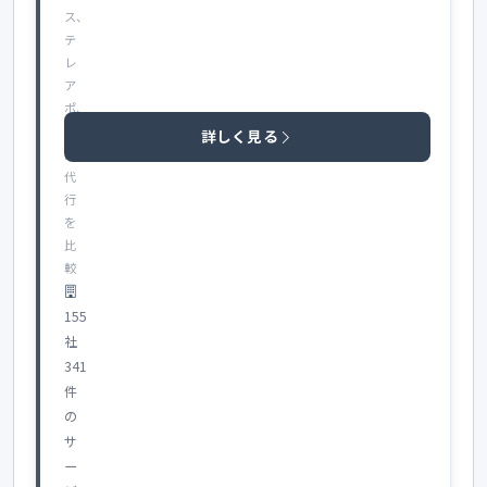
ス、
テ
レ
ア
ポ、
商
詳しく見る
談
代
行
を
比
較
155
社
341
件
の
サ
ー