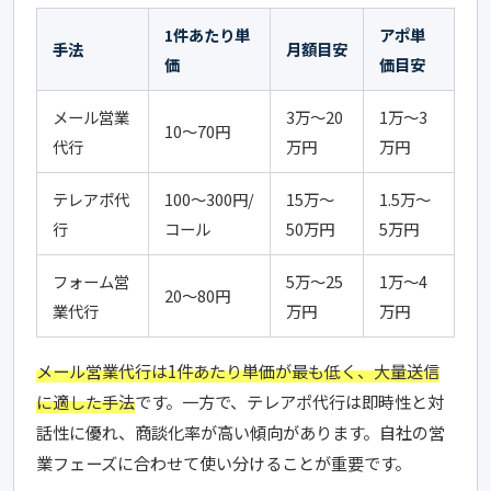
1件あたり単
アポ単
手法
月額目安
価
価目安
メール営業
3万〜20
1万〜3
10〜70円
代行
万円
万円
テレアポ代
100〜300円/
15万〜
1.5万〜
行
コール
50万円
5万円
フォーム営
5万〜25
1万〜4
20〜80円
業代行
万円
万円
メール営業代行は1件あたり単価が最も低く、大量送信
に適した手法
です。一方で、テレアポ代行は即時性と対
話性に優れ、商談化率が高い傾向があります。自社の営
業フェーズに合わせて使い分けることが重要です。