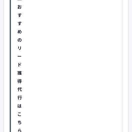
お
す
す
め
の
リ
ー
ド
獲
得
代
行
は
こ
ち
ら