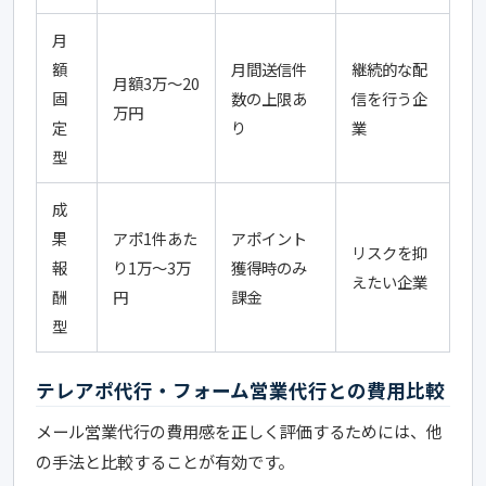
月
額
月間送信件
継続的な配
月額3万〜20
固
数の上限あ
信を行う企
万円
定
り
業
型
成
果
アポ1件あた
アポイント
リスクを抑
報
り1万〜3万
獲得時のみ
えたい企業
酬
円
課金
型
テレアポ代行・フォーム営業代行との費用比較
メール営業代行の費用感を正しく評価するためには、他
の手法と比較することが有効です。