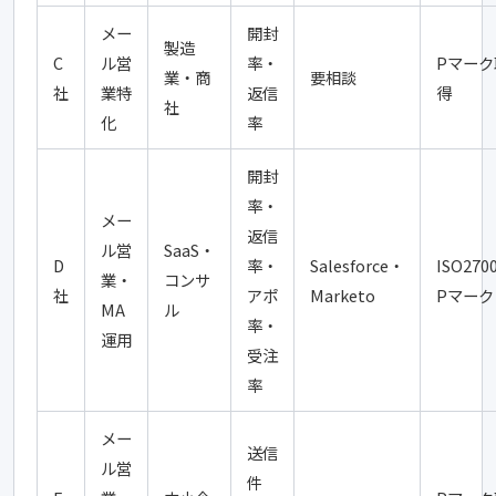
メー
開封
製造
C
ル営
率・
Pマーク
業・商
要相談
社
業特
返信
得
社
化
率
開封
率・
メー
返信
ル営
SaaS・
D
率・
Salesforce・
ISO270
業・
コンサ
社
アポ
Marketo
Pマーク
MA
ル
率・
運用
受注
率
メー
送信
ル営
件